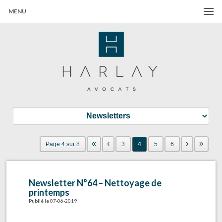
MENU
Harlay Avocats
Cabinet d'avocats à Paris
«
‹
›
»
Page 4 sur 8
3
4
5
6
Newsletter N°64 – Nettoyage de
printemps
Publié le 07-06-2019