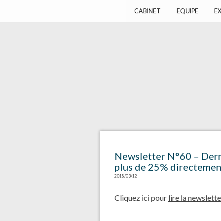
Harlay Avocats
Cabinet d'avocats à Paris
CABINET
EQUIPE
EX
Newsletter N°60 – Derniè
plus de 25% directemen
2018/03/12
Cliquez ici pour
lire la newslette