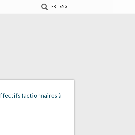
FR
ENG
fectifs (actionnaires à