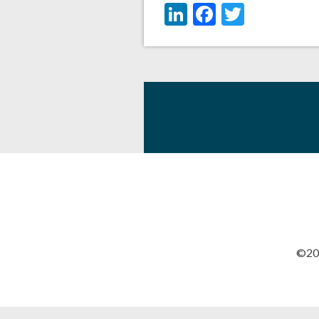
LinkedIn
Facebook
Twitter
©201