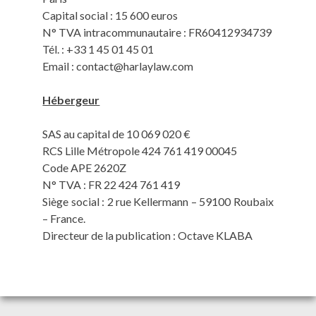
Capital social : 15 600 euros
N° TVA intracommunautaire : FR60412934739
Tél. : +33 1 45 01 45 01
Email :
contact@harlaylaw.com
Hébergeur
SAS au capital de 10 069 020 €
RCS Lille Métropole 424 761 419 00045
Code APE 2620Z
N° TVA : FR 22 424 761 419
Siège social : 2 rue Kellermann – 59100 Roubaix
– France.
Directeur de la publication : Octave KLABA