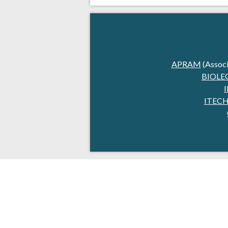
APRAM
(Associ
BIOLE
ITEC