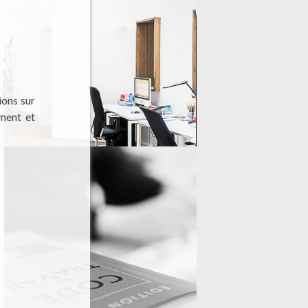
ions sur
ement et