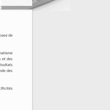
 base de
gmatisme
s et des
ésultats
onde des
ificités