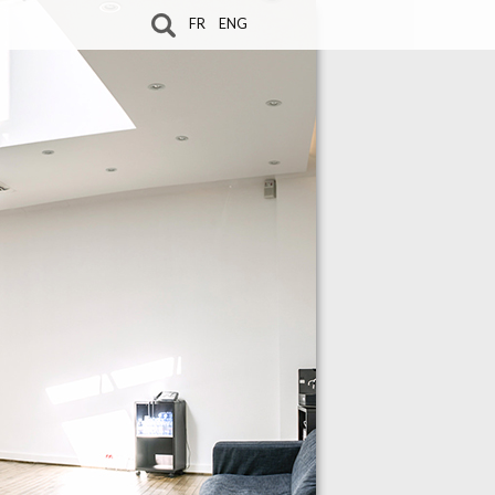
FR
ENG