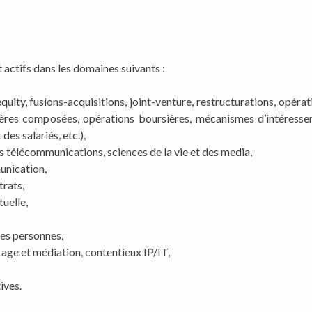
ctifs dans les domaines suivants :
quity, fusions-acquisitions, joint-venture, restructurations, opérat
lières composées, opérations boursières, mécanismes d’intéress
des salariés, etc.),
es télécommunications, sciences de la vie et des media,
unication,
trats,
tuelle,
des personnes,
trage et médiation, contentieux IP/IT,
ives.