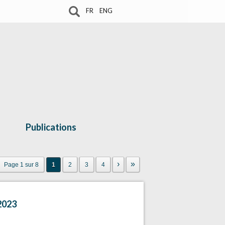
FR
ENG
Publications
›
»
Page 1 sur 8
1
2
3
4
 2023