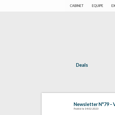
Harlay Avocats
Cabinet d'avocats à Paris
CABINET
EQUIPE
EX
Deals
Newsletter N°79 – Vo
Publié le 14-02-2023