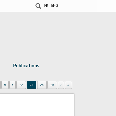
FR
ENG
Publications
«
‹
›
»
22
23
24
25