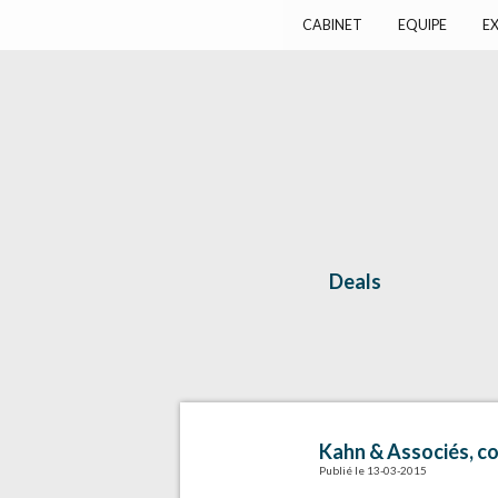
Harlay Avocats
Cabinet d'avocats à Paris
CABINET
EQUIPE
EX
Deals
Kahn & Associés, co
Publié le 13-03-2015