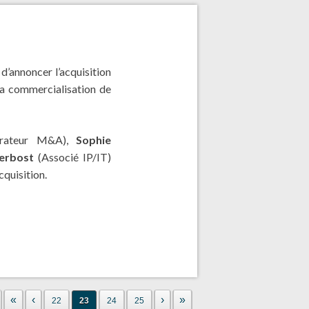
d’annoncer l’acquisition
 la commercialisation de
orateur M&A),
Sophie
Perbost
(Associé IP/IT)
cquisition.
«
‹
›
»
22
23
24
25