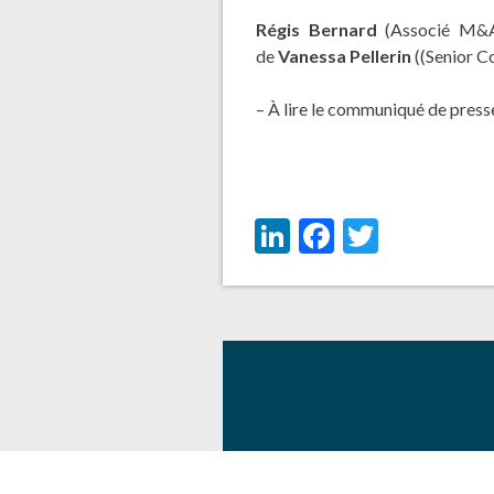
Régis Bernard
(Associé M&A
de
Vanessa Pellerin
((Senior C
– À lire le communiqué de pres
LinkedIn
Facebook
Twitter