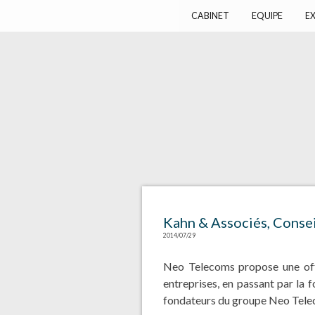
Harlay Avocats
Cabinet d'avocats à Paris
CABINET
EQUIPE
EX
Kahn & Associés, Conse
2014/07/29
Neo Telecoms propose une offr
entreprises, en passant par la 
fondateurs du groupe Neo Telec