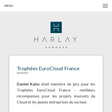
MENU
Harlay Avocats
Cabinet d'avocats à Paris
Trophées EuroCloud France
2014/04/15
Daniel Kahn
était membre de jury pour les
Trophées EuroCloud France – meilleurs
récompenses pour les projets inoovats du
Cloud et les jeunes entreprises du secteur.