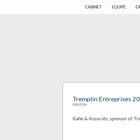
Harlay Avocats
Cabinet d'avocats à Paris
CABINET
EQUIPE
EX
Tremplin Entreprises 2
2005/07/06
Kahn & Associés, sponsor of Tr