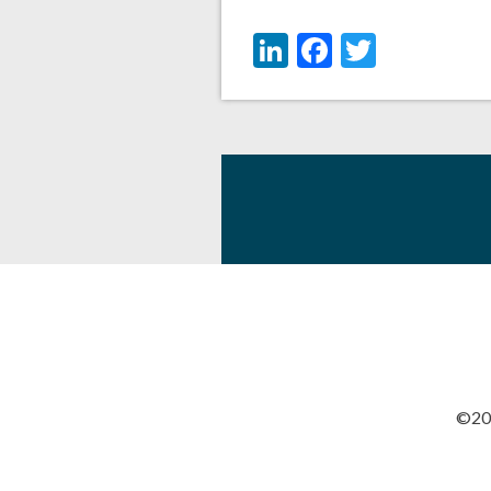
LinkedIn
Facebook
Twitter
©201