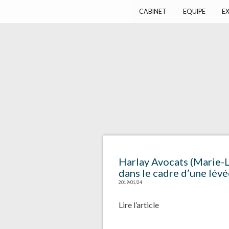
Harlay Avocats
Cabinet d'avocats à Paris
CABINET
EQUIPE
EX
Harlay Avocats (Marie-L
dans le cadre d’une lév
2019/01/24
Lire l’article