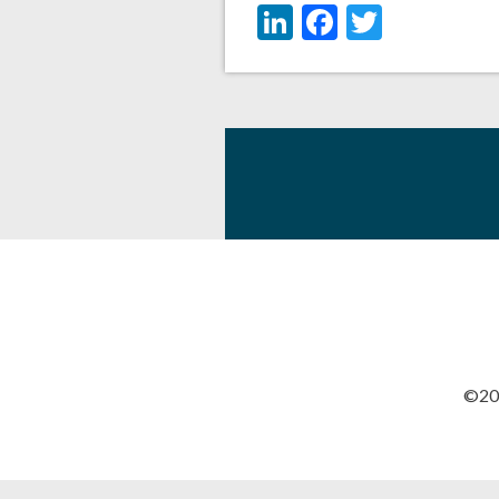
LinkedIn
Facebook
Twitter
©201