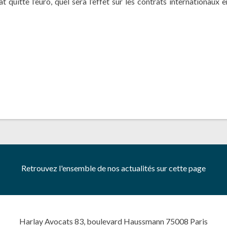
t quitte l’euro, quel sera l’effet sur les contrats internationaux 
Retrouvez l'ensemble de nos actualités sur cette page
Harlay Avocats 83, boulevard Haussmann 75008 Paris