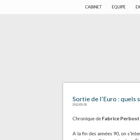
Harlay Avocats
Cabinet d'avocats à Paris
CABINET
EQUIPE
EX
Sortie de l’Euro : quels 
2012/05/30
Chronique de
Fabrice Perbost
A la fin des années 90, on s’int