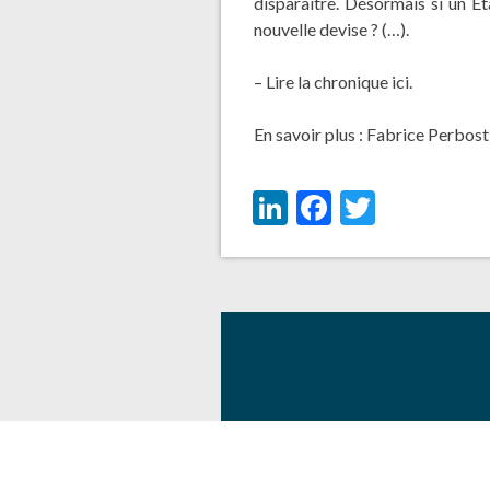
disparaître. Désormais si un Éta
nouvelle devise ? (…).
– Lire la chronique
ici
.
En savoir plus :
Fabrice Perbost
LinkedIn
Facebook
Twitter