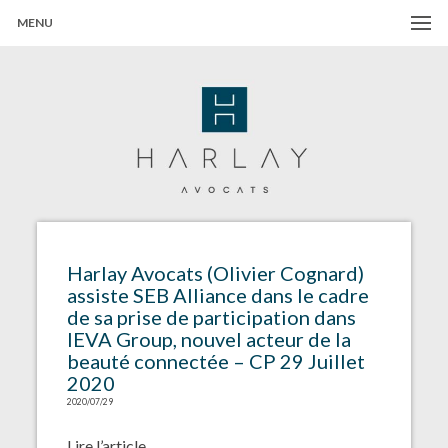
MENU
Harlay Avocats
Cabinet d'avocats à Paris
Harlay Avocats (Olivier Cognard)
assiste SEB Alliance dans le cadre
de sa prise de participation dans
IEVA Group, nouvel acteur de la
beauté connectée – CP 29 Juillet
2020
2020/07/29
Lire l’article