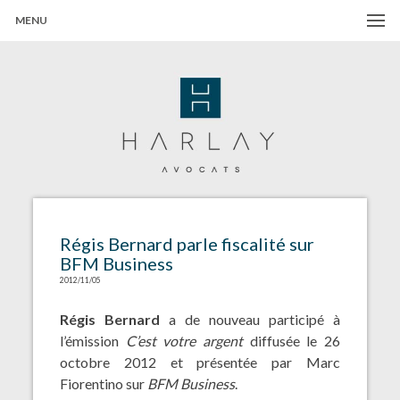
MENU
Harlay Avocats
Cabinet d'avocats à Paris
Régis Bernard parle fiscalité sur
BFM Business
2012/11/05
Régis Bernard
a de nouveau participé à
l’émission
C’est votre argent
diffusée le 26
octobre 2012 et présentée par Marc
Fiorentino sur
BFM Business
.