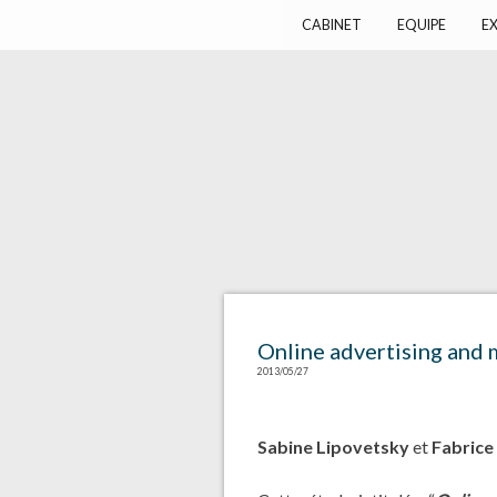
Harlay Avocats
Cabinet d'avocats à Paris
CABINET
EQUIPE
EX
Online advertising and 
2013/05/27
Sabine Lipovetsky
et
Fabrice