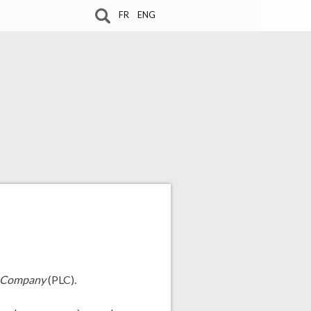
FR
ENG
w Company
(PLC).