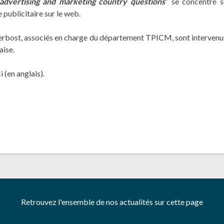
advertising and marketing country questions
” se concentre 
publicitaire sur le web.
erbost, associés en charge du département TPICM, sont intervenus 
aise.
ci
(en anglais).
Retrouvez l'ensemble de nos actualités sur cette page