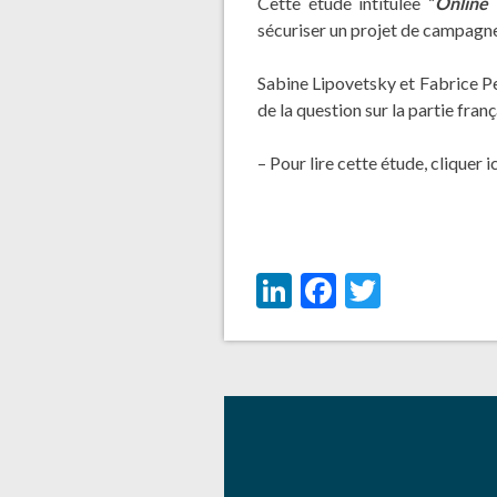
Cette étude intitulée “
Online 
sécuriser un projet de campagne 
Sabine Lipovetsky et Fabrice P
de la question sur la partie franç
– Pour lire cette étude, cliquer
i
LinkedIn
Facebook
Twitter