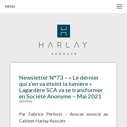
MENU
Harlay Avocats
Cabinet d'avocats à Paris
Newsletter N°73 – « Le dernier
qui s’en va éteint la lumière »
Lagardère SCA va se transformer
en Société Anonyme – Mai 2021
2021/05/06
Par
Fabrice Perbost
– Avocat associé au
Cabinet Harlay Avocats