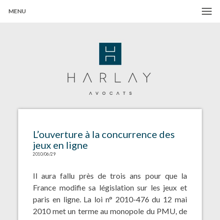
MENU
Harlay Avocats
Cabinet d'avocats à Paris
L’ouverture à la concurrence des
jeux en ligne
2010/06/29
Il aura fallu près de trois ans pour que la
France modifie sa législation sur les jeux et
paris en ligne. La loi n° 2010-476 du 12 mai
2010 met un terme au monopole du PMU, de