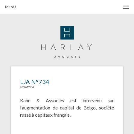
MENU
Harlay Avocats
Cabinet d'avocats à Paris
LJA N°734
2005/12/04
Kahn & Associés est intervenu sur
l’augmentation de capital de Belgo, société
russe à capitaux français.