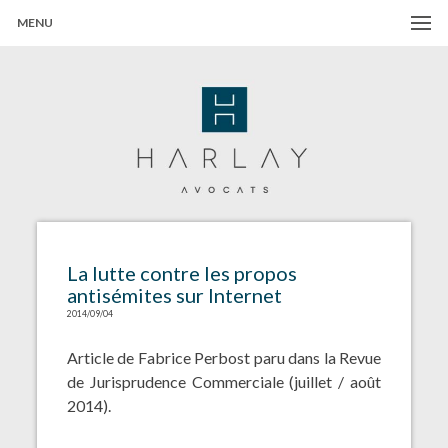
MENU
Harlay Avocats
Cabinet d'avocats à Paris
La lutte contre les propos
antisémites sur Internet
2014/09/04
Article de Fabrice Perbost paru dans la Revue
de Jurisprudence Commerciale (juillet / août
2014).