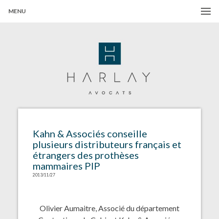
MENU
Harlay Avocats
Cabinet d'avocats à Paris
Kahn & Associés conseille
plusieurs distributeurs français et
étrangers des prothèses
mammaires PIP
2013/11/27
Olivier Aumaitre, Associé du département