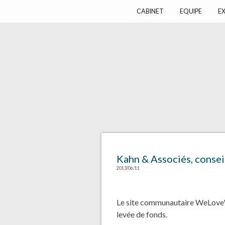
Harlay Avocats
Cabinet d'avocats à Paris
CABINET
EQUIPE
EX
Kahn & Associés, cons
2013/06/11
Le site communautaire WeLoveW
levée de fonds.