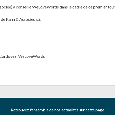
sociée) a conseillé WeLoveWords dans le cadre de ce premier tour
e de Kahn & Associés
ici
.
 Cordovez
;
WeLoveWords
Retrouvez l'ensemble de nos actualités sur cette page