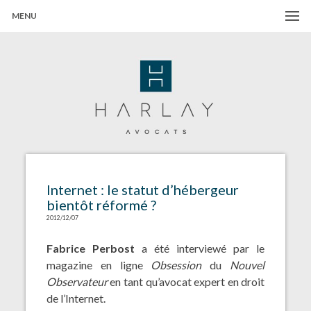
MENU
Harlay Avocats
Cabinet d'avocats à Paris
Internet : le statut d’hébergeur
bientôt réformé ?
2012/12/07
Fabrice Perbost
a été interviewé par le
magazine en ligne
Obsession
du
Nouvel
Observateur
en tant qu’avocat expert en droit
de l’Internet.