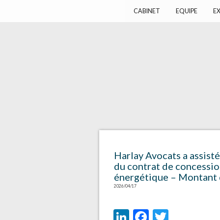
Harlay Avocats
Cabinet d'avocats à Paris
CABINET
EQUIPE
EX
Harlay Avocats a assisté
du contrat de concession
énergétique – Montant du
2026/04/17
LinkedIn
Facebook
Twitter