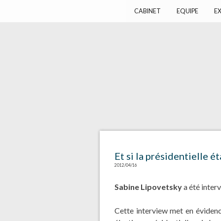
Harlay Avocats
Cabinet d'avocats à Paris
CABINET
EQUIPE
EX
Et si la présidentielle é
2012/04/16
Sabine Lipovetsky
a été inter
Cette interview met en évidenc