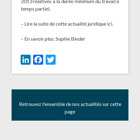
2013
relatives à la durée minimum du travail à
temps partiel.
– Lire la suite de cette actualité juridique
ici
.
– En savoir plus:
Sophie Binder
LinkedIn
Facebook
Twitter
Retrouvez l'ensemble de nos actualités sur cette
page