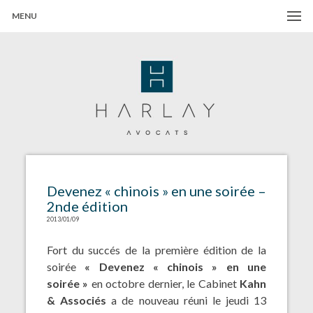
MENU
Harlay Avocats
Cabinet d'avocats à Paris
Devenez « chinois » en une soirée –
2nde édition
2013/01/09
Fort du succés de la première édition de la
soirée
« Devenez « chinois » en une
soirée »
en octobre dernier, le Cabinet
Kahn
& Associés
a de nouveau réuni le jeudi 13