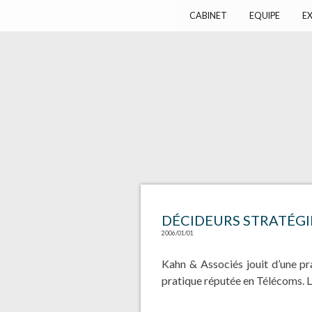
Harlay Avocats
Cabinet d'avocats à Paris
CABINET
EQUIPE
EX
DÉCIDEURS STRATÉGI
2006/01/01
Kahn & Associés jouit d’une pr
pratique réputée en Télécoms. L