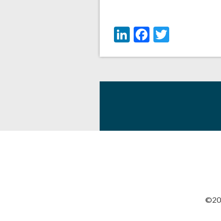
LinkedIn
Facebook
Twitter
©201