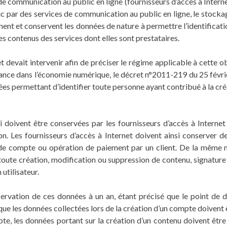
 de communication au public en ligne (fournisseurs d’accès à Interne
ic par des services de communication au public en ligne, le stocka
nent et conservent les données de nature à permettre l’identificat
es contenus des services dont elles sont prestataires.
 devait intervenir afin de préciser le régime applicable à cette o
fiance dans l’économie numérique, le décret n°2011-219 du 25 févri
es permettant d’identifier toute personne ayant contribué à la créa
i doivent être conservées par les fournisseurs d’accès à Internet 
on. Les fournisseurs d’accès à Internet doivent ainsi conserver 
 de compte ou opération de paiement par un client. De la même 
toute création, modification ou suppression de contenu, signature
utilisateur.
servation de ces données à un an, étant précisé que le point de d
que les données collectées lors de la création d’un compte doivent
mpte, les données portant sur la création d’un contenu doivent êt