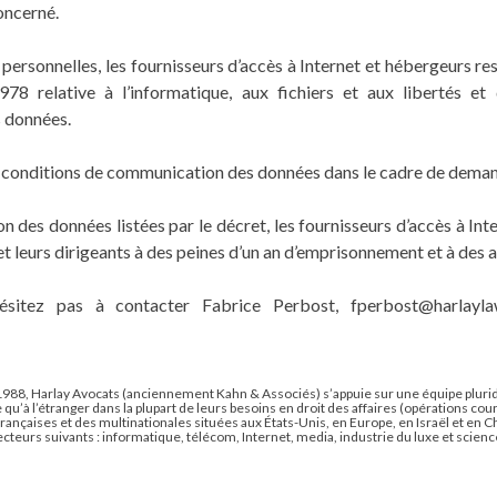
oncerné.
ersonnelles, les fournisseurs d’accès à Internet et hébergeurs re
978 relative à l’informatique, aux fichiers et aux libertés e
s données.
s conditions de communication des données dans le cadre de deman
n des données listées par le décret, les fournisseurs d’accès à In
 leurs dirigeants à des peines d’un an d’emprisonnement et à des
’hésitez pas à contacter Fabrice Perbost,
fperbost@harlayl
1988, Harlay Avocats (anciennement Kahn & Associés) s’appuie sur une équipe plurid
qu’à l’étranger dans la plupart de leurs besoins en droit des affaires (opérations cou
françaises et des multinationales situées aux États-Unis, en Europe, en Israël et en Ch
teurs suivants : informatique, télécom, Internet, media, industrie du luxe et science