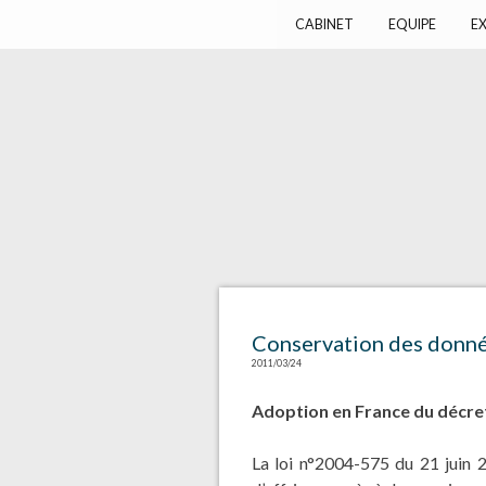
Harlay Avocats
Cabinet d'avocats à Paris
CABINET
EQUIPE
EX
Conservation des donn
2011/03/24
Adoption en France du décret
La loi n°2004-575 du 21 juin 2