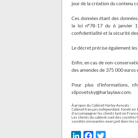
jour de la création du contenu c
Ces données étant des données p
la loi n°78-17 du 6 janvier 1
confidentialité et la sécurité de
Le décret précise également le
Enfin, en cas de non-conservatio
des amendes de 375 000 euros et
Pour plus d’informations, n
slipovetsky@harlaylaw.com
.
À propos du Cabinet Harlay Avocats :
Cabinet français indépendant, fondé en 
d’accompagner les clients tant en France 
Les clients du cabinet sont des sociétés 
sociétés innovantes exerçant dans les sec
LinkedIn
Facebook
Twitter