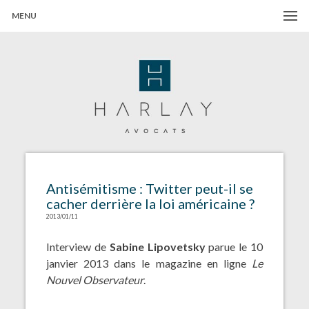
MENU
Harlay Avocats
Cabinet d'avocats à Paris
Antisémitisme : Twitter peut-il se
cacher derrière la loi américaine ?
2013/01/11
Interview de
Sabine Lipovetsky
parue le 10
janvier 2013 dans le magazine en ligne
Le
Nouvel Observateur
.