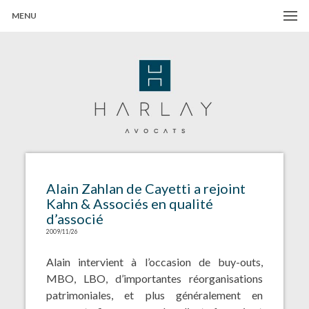
MENU
Harlay Avocats
Cabinet d'avocats à Paris
Alain Zahlan de Cayetti a rejoint
Kahn & Associés en qualité
d’associé
2009/11/26
Alain intervient à l’occasion de buy-outs,
MBO, LBO, d’importantes réorganisations
patrimoniales, et plus généralement en