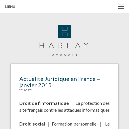
MENU
Harlay Avocats
Cabinet d'avocats à Paris
Actualité Juridique en France –
janvier 2015
2015/03/06
Droit de l’informatique
｜ La protection des
site français contre les attaques informatiques
Droit social
｜Formation personnelle ｜ Le