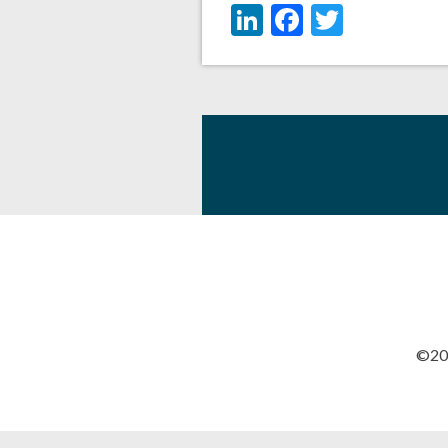
LinkedIn
Facebook
Twitter
©201