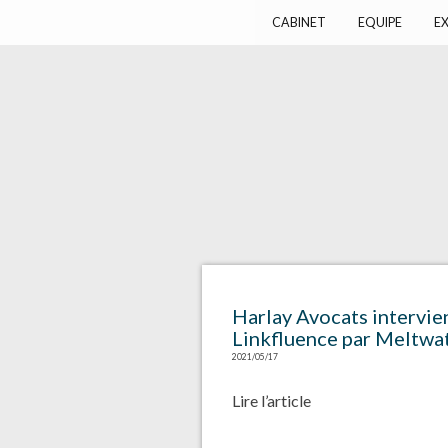
Harlay Avocats
Cabinet d'avocats à Paris
CABINET
EQUIPE
EX
Harlay Avocats intervien
Linkfluence par Meltwat
2021/05/17
Lire l’article