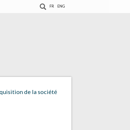
FR
ENG
uisition de la société