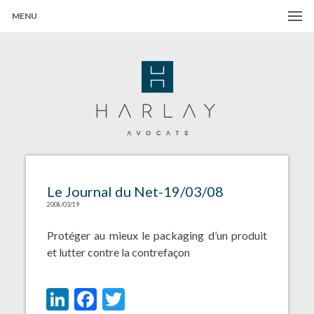
MENU
Harlay Avocats
Cabinet d'avocats à Paris
Le Journal du Net-19/03/08
2008/03/19
Protéger au mieux le packaging d’un produit
et lutter contre la contrefaçon
LinkedIn
Facebook
Twitter