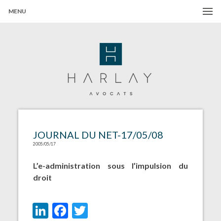
MENU
Harlay Avocats
Cabinet d'avocats à Paris
JOURNAL DU NET-17/05/08
2005/05/17
L’e-administration sous l’impulsion du
droit
LinkedIn
Facebook
Twitter